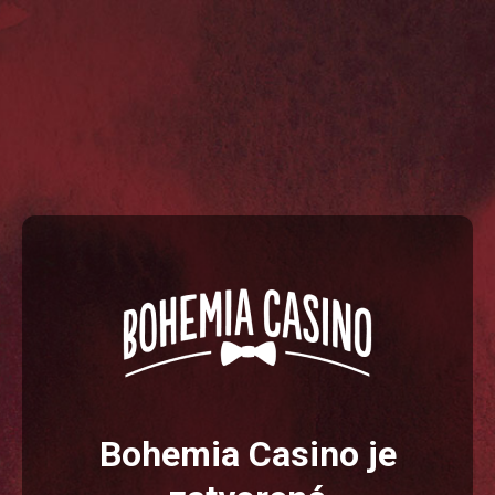
Bohemia Casino je